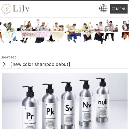
Pow
ered
by
2019/03/20
【new color shampoo debut】