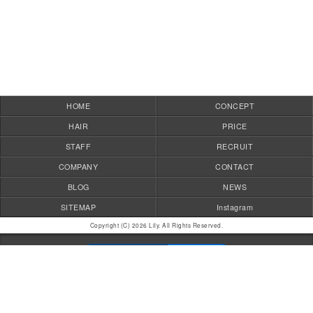
HOME
CONCEPT
HAIR
PRICE
STAFF
RECRUIT
COMPANY
CONTACT
BLOG
NEWS
SITEMAP
Instagram
Copyright (C) 2026 Lily. All Rights Reserved.
モバイル
PC