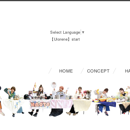
Select Language
▼
【Uiorene】start
HOME
CONCEPT
H