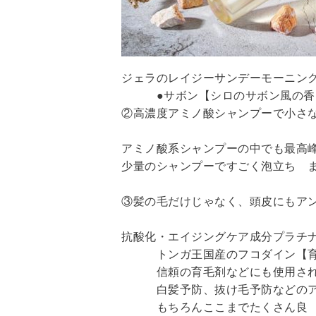
ジェラのレイジーサンデーモーニン
●サボン【シロのサボン風の香
②高濃度アミノ酸シャンプーで小さ
アミノ酸系シャンプーの中でも最高
少量のシャンプーですごく泡立ち 
③髪の毛だけじゃなく、頭皮にもア
抗酸化・エイジングケア成分プラチナ
トンガ王国産のフコダイン【育
信頼の育毛剤などにも使用されて
白髪予防、抜け毛予防などのア
もちろんここまでたくさん良 