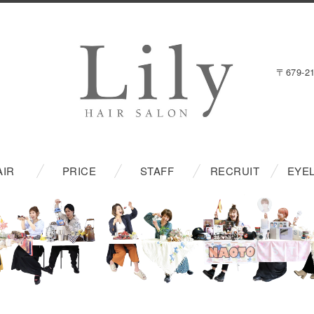
〒679-
AIR
PRICE
STAFF
RECRUIT
EYE