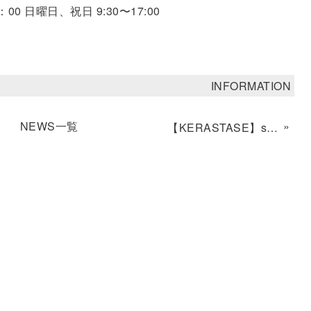
0 日曜日、祝日 9:30〜17:00
INFORMATION
NEWS一覧
»
【KERASTASE】start