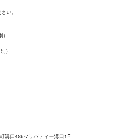
ださい。
別）
）
x別）
）
寺町溝口486-7リバティー溝口1F