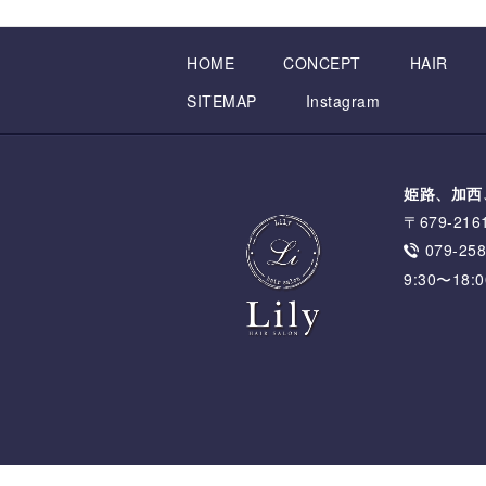
HOME
CONCEPT
HAIR
SITEMAP
Instagram
姫路、加西
〒679-2
079-258
9:30〜18