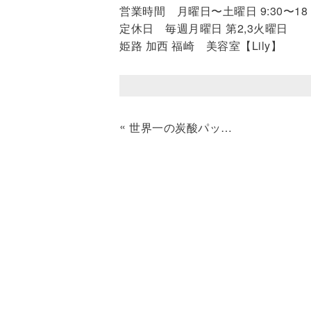
営業時間 月曜日〜土曜日 9:30〜18：0
定休日 毎週月曜日 第2,3火曜日
姫路 加西 福崎 美容室【Lily】
«
世界一の炭酸パック【erdure】start