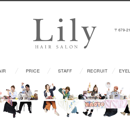
〒679-
AIR
PRICE
STAFF
RECRUIT
EYE