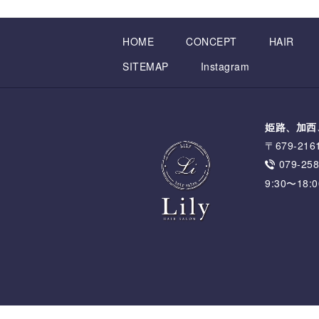
HOME
CONCEPT
HAIR
SITEMAP
Instagram
姫路、加西
〒679-2
079-258
9:30〜18